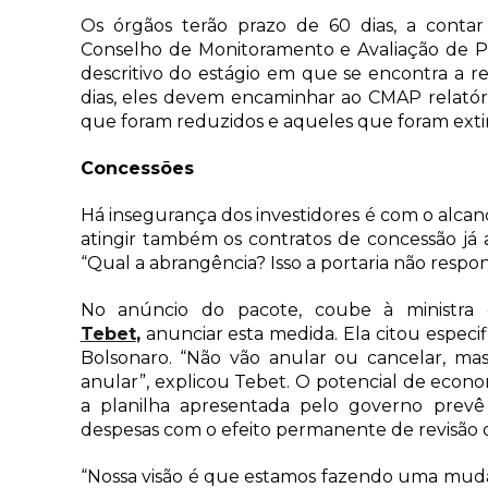
Os órgãos terão prazo de 60 dias, a contar
Conselho de Monitoramento e Avaliação de Po
descritivo do estágio em que se encontra a r
dias, eles devem encaminhar ao CMAP relatóri
que foram reduzidos e aqueles que foram exti
Concessões
Há insegurança dos investidores é com o alcan
atingir também os contratos de concessão já 
“Qual a abrangência? Isso a portaria não respond
No anúncio do pacote, coube à ministr
Tebet
,
anunciar esta medida. Ela citou especi
Bolsonaro. “Não vão anular ou cancelar, mas
anular”, explicou Tebet. O potencial de econ
a planilha apresentada pelo governo prev
despesas com o efeito permanente de revisão 
“Nossa visão é que estamos fazendo uma mu