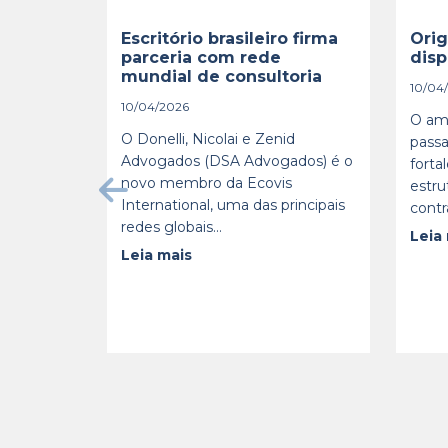
Escritório brasileiro firma
Orig
parceria com rede
disp
mundial de consultoria
10/04
10/04/2026
O am
O Donelli, Nicolai e Zenid
passa
Advogados (DSA Advogados) é o
forta
novo membro da Ecovis
estru
International, uma das principais
contr
redes globais...
Leia
Leia mais