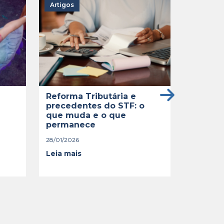
Artigos
Tese tr
seguran
pode di
16/10/2025
O Suprem
estabele
encerrado
Reforma Tributária e
(10/10), 
precedentes do STF: o
ações tra
que muda e o que
fixado...
permanece
Leia mai
28/01/2026
Leia mais