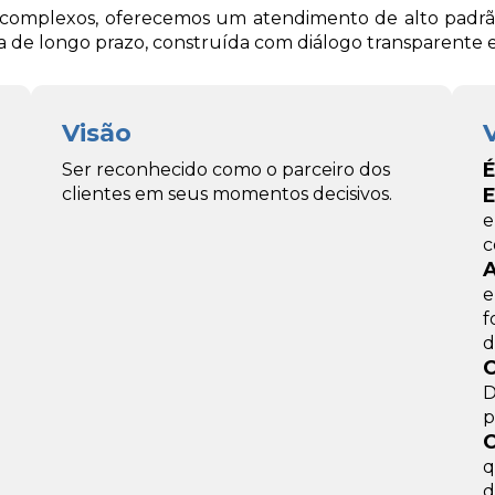
complexos, oferecemos um atendimento de alto padrão,
ria de longo prazo, construída com diálogo transparente 
Visão
É
Ser reconhecido como o parceiro dos
clientes em seus momentos decisivos.
E
e
c
A
e
f
d
C
D
p
C
q
d