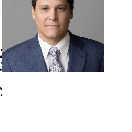
a
a
o
e
a
a