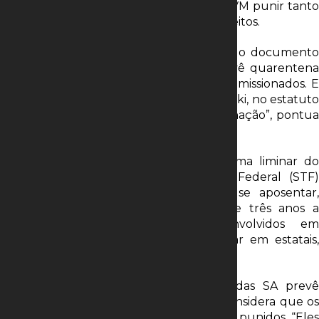
considera que há previsão legal para a CVM punir tanto
o controlador , quanto os conselheiros eleitos.
“O estatuto social da companhia, que é o documento
base que regulamenta a empresa, prevê quarentena
de 36 meses para pessoas com cargos comissionados. E
apesar da decisão do ministro Lewandowski, no estatuto
da companhia permanece essa determinação”, pontua
Donelli.
A menção do advogado se refere a uma liminar do
então ministro do Supremo Tribunal Federal (STF)
Ricardo Lewandowski, que, prestes a se aposentar,
decidiu pela queda da quarentena de três anos a
líderes partidários ou políticos envolvidos em
campanhas eleitorais que tentam entrar em estatais,
medida que vigorava até então.
Luiz Donelli lembra ainda que a Lei das SA prevê
“responsabilização solidária”, e por isso considera que os
conselheiros eleitos também poderão ser punidos. “Eles