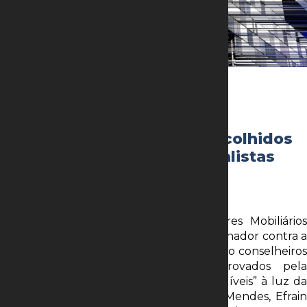
4 de maio de 2023
CVM pode acionar união e
conselheiros inelegíveis escolhidos
na petrobras, dizem especialistas
Por Gabriel Vasconcelos e Marcio Dolzan
Rio, 01/05/2023 – A Comissão de Valores Mobiliários
(CVM) pode instaurar um processo sancionador contra a
União e três executivos confirmados como conselheiros
da Petrobras, mas que foram reprovados pela
governança da estatal por serem “inelegíveis” à luz da
lei das estatais (13.303). São eles Pietro Mendes, Efrain