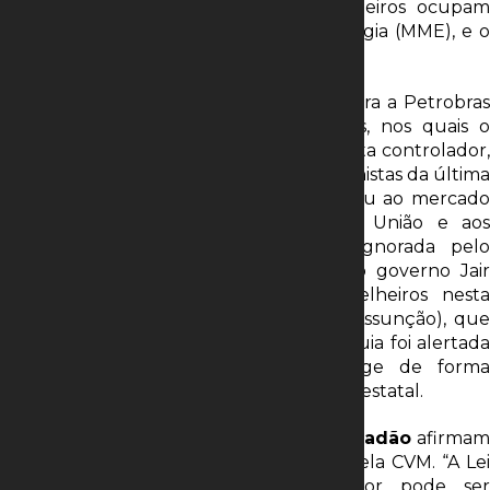
Cruz e Sérgio Rezende – os dois primeiros ocupam
secretarias no Ministério de Minas e Energia (MME), e o
outro é liderança partidária do PSB.
No início de abril, a CVM enviou ofício para a Petrobras
endossando as reprovações dos nomes, nos quais o
governo, que representa a União, acionista controlador,
insistiu em aprovar na assembleia de acionistas da última
quinta-feira (27). A conduta da CVM soou ao mercado
como uma espécie de advertência à União e aos
executivos em questão, finalmente ignorada pelo
governo. Em agosto do ano passado, o governo Jair
Bolsonaro (PL) insistiu em dois conselheiros nesta
condição (Ricardo Soriano e Jonathan Assunção), que
seguem no colegiado. À época, a autarquia foi alertada
pela própria Petrobras. Desta vez, age de forma
espontânea, sem ter sido provocada pela estatal.
Especialistas ouvidos pelo
Broadcast/Estadão
afirmam
que é possível a União ser sancionada pela CVM. “A Lei
das SA determina que o controlador pode ser