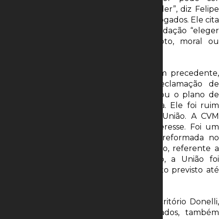
responsabilizado caso haja abuso de poder”, diz Felipe
Hanszmann, sócio do Vieira Rezende Advogados. Ele cita
o artigo 117 da lei, que inclui em sua redação “eleger
administrador ou fiscal que sabe inapto, moral ou
tecnicamente”.
Hanszmann lembra que há inclusive um precedente,
envolvendo a Eletrobrás. “Foi uma reclamação de
alguns anos atrás, em que a União votou o plano de
reestruturação de empresas de energia. Ele foi ruim
para a Eletrobrás, mas positivo para a União. A CVM
condenou a União por conflito por interesse. Foi um
marco, mas infelizmente a decisão foi reformada no
conselho de recursos”, recorda. A sanção, referente a
2012, foi tomada em 2015. Na ocasião, a União foi
multada em R$ 500 mil, o valor mais alto previsto até
então.
Luiz Antonio Varela Donelli, sócio do escritório Donelli,
Abreu Sodré e Nicolai – DSA Advogados, também