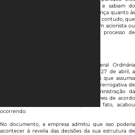
se candidataram por vontade própria, e sabiam do
parecer contrário dos órgãos de governança quanto às
suas candidaturas”, pondera. Ele acredita, contudo, que
a CVM precisará ser provocada por algum acionista ou
outro interessado para abrir eventual processo de
responsabilização.
ASSEMBLEIA
Antes da realização da Assembleia Geral Ordinária
(AGO) que elegeu os conselheiros, em 27 de abril, a
Petrobras encaminhou ofício à CVM em que assumia
formalmente que a assembleia tinha a prerrogativa de
eleger membros ao Conselho de Administração da
estatal mesmo que eles fossem inelegíveis de acordo
com a Lei das Estatais – o que, de fato, acabou
ocorrendo.
No documento, a empresa admitiu que isso poderia
acontecer à revelia das decisões da sua estrutura de