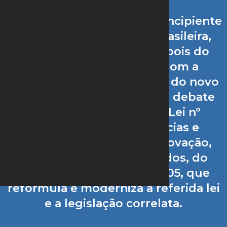
“Em tempos de uma ainda incipiente
retomada da economia brasileira,
que tenta se reerguer depois do
baque experimentado com a
disseminação da pandemia do novo
coronavírus, ganha força o debate
acerca da renovação da Lei nº
11.101/2005 (Lei de Falências e
Recuperações), com a aprovação,
pela Câmara dos Deputados, do
Projeto de Lei nº 6.229/2005, que
reformula e moderniza a referida lei
e a legislação correlata.