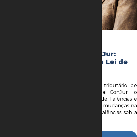
28 de setembro de 2020
Publicação de artigo no ConJur:
Créditos tributários e a nova Lei de
Falências e Recuperações
O advogado Arthur Barreto, head de tributário de
nosso escritório, publicou hoje no portal ConJur o
artigo “Créditos tributários e a nova Lei de Falências e
Recuperações”, comentando as possíveis mudanças na
legislação sobre recuperação judicial e falências sob a
ótica tributária.