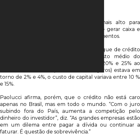
Sobrevivência
Bassi acrescenta que o custo está mais alto para
empresas que estão com dificuldade de gerar caixa e
que querem recursos para novos investimentos.
Segundo Mickael Paolucci, sócio da butique de crédito
Multiplica Crédito Investimento, o custo médio do
dinheiro para o empresário está entre 20% e 25% ao
ano. Quando a Selic (a taxa básica de juros) estava em
torno de 2% e 4%, o custo de capital variava entre 10 %
e 15%.
Paolucci afirma, porém, que o crédito não está caro
apenas no Brasil, mas em todo o mundo. “Com o juro
subindo fora do País, aumenta a competição pelo
dinheiro do investidor”, diz. “As grandes empresas estão
em um dilema entre pagar a dívida ou continuar a
faturar. É questão de sobrevivência.”