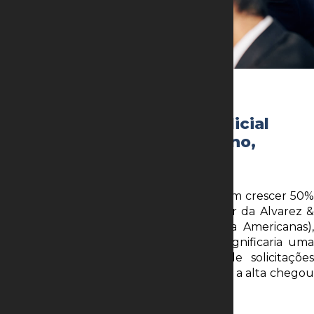
5 de abril de 2023
Pedidos de recuperação judicial
devem crescer 50% neste ano,
segundo Alvarez & Marsal
Os pedidos de
recuperação judicial
devem crescer 50%
neste ano, de acordo com o sócio-diretor da Alvarez &
Marsal (empresa que coordena a RJ da Americanas),
Eduardo Seixas. Esse aumento anual significaria uma
desaceleração em relação ao ritmo de solicitações
registradas no primeiro bimestre, quando a alta chegou
a 60%.