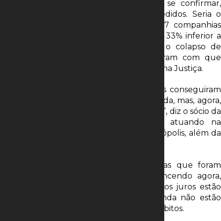
Se o incremento projetado por Seixas se confirmar,
2023 terminará com cerca de 1.250 pedidos. Seria o
maior número desde 2019, quando 1.417 companhias
pediram RJ. O volume, no entanto, seria 33% inferior a
de 2016, quando a crise econômica e o colapso de
empresas envolvidas na Lava Jato fizeram com que
1.863 companhias pedissem recuperação na Justiça.
“A pandemia asfixiou as companhias. Elas conseguiram
respirar na época porque receberam ajuda, mas, agora,
com o juro lá em cima, está muito pesado”, diz o sócio da
Alvarez & Marsal, que também está atuando na
recuperação da Amaro e do Grupo Petrópolis, além da
reestruturação da Tok&Stok.
Seixas acrescenta que parte das dívidas que foram
roladas durante a pandemia estão vencendo agora,
justamente em um momento em que os juros estão
mais altos. As empresas, no entanto, ainda não estão
gerando caixa suficiente para quitar os débitos.