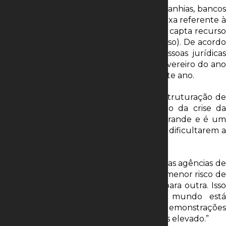
Percebendo a falta de dinheiro nas companhias, bancos
e gestoras elevaram também o spread (taxa referente à
diferença entre o preço em que o banco capta recurso
e o que cobra para emprestar esse recurso). De acordo
com o Banco Central, o spread para pessoas jurídicas
passou de 10,7 pontos porcentuais em fevereiro do ano
passado para 11,8 pontos em fevereiro deste ano.
Para Douglas Bassi, sócio da área de reestruturação de
dívida da Virtus BR Partners, o impacto da crise da
Americanas no mercado de crédito foi grande e é um
dos motivos que tem levado os bancos a dificultarem a
concessão de crédito.
“A Americanas era ‘triple A’ (nota dada pelas agências de
classificação de risco para as dívidas com menor risco de
calote) e ficou insolvente de uma hora para outra. Isso
está dificultando muito. Agora, todo mundo está
olhando com mais afinco para as demonstrações
financeiras. Aí é claro que o custo fica mais elevado.”