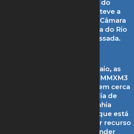
(MMXM3), mineradora do
empresário Eike Batista, teve a
falência decretada pela 6ª Câmara
Cível do Tribunal de Justiça do Rio
de Janeiro na semana passada.
Com isso, desde 20 de maio, as
negociações com as ações MMXM3
foram suspensas, após caírem cerca
de 30% em seu última dia de
negociação. A companhia
comunicou no mesmo dia que está
trabalhando para apresentar recurso
com o intuito de suspender