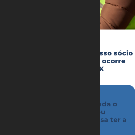
25 de maio de 2021
Em artigo no Infomoney, nosso sócio
Luiz Donelli, comenta o que ocorre
com os investidores da MMX
“Tem ações da MMX? Entenda o
que deve acontecer com seu
investimento após a empresa ter a
falência decretada.