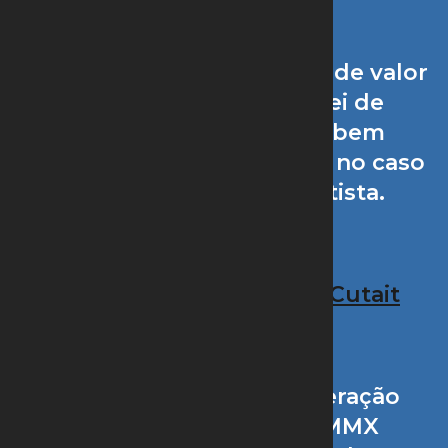
Chances de ressarcimento de valor
aplicado com base na lei de
falências tendem a ser bem
pequenas, principalmente no caso
da empresa de Eike Batista.
Por
Lara Rizério,
Beatriz Cutait
SÃO PAULO – Em recuperação
judicial desde 2014, a MMX