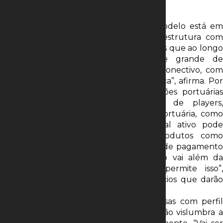
ver disputa.”
O diretor do BNDES observa que o modelo está em
formação no Brasil. “Trata-se de uma estrutura com
foco na prestação de serviço. Imaginamos que ao longo
do tempo veremos uma diversidade grande de
investidores porque o porto é um nó conectivo, com
novos negócios que têm base tecnológica”, afirma. Por
isso, na visão de Abrahão, as privatizações portuárias
devem atrair uma boa diversidade de players,
interessados não apenas na atividade portuária, como
nas oportunidades de negócio que tal ativo pode
oferecer. “É possível desenvolver produtos como
rastreamento de cargas, seguros, meios de pagamento
específicos para o setor rodoviário. Isso vai além da
atividade portuária e este modelo permite isso”,
acrescenta. Para o executivo, os consórcios que darão
lances na companhia
podem ter uma composição de empresas com perfil
financeiro e estratégico de porto. Abrahão vislumbra a