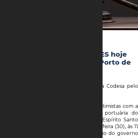
31 de março de 2022
Codesa: leilão de docas no ES hoje
será teste para a venda do Porto de
Santos
Vencedor terá que adquirir as ações da Codesa pelo
valor de até R$ 326 milhões
BRASÍLIA – Agentes do mercado estão otimistas com a
primeira desestatização de autoridade portuária do
País. O leilão da Companhia Docas do Espírito Santo
(Codesa) está marcado para esta quarta-feira (30), às 11
horas, e promete ser o grande laboratório do governo