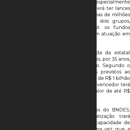
federal para privatizar outros portos, especialmente
Santos. Para especialistas, o certame poderá ter lances
significativos, chegando à casa de centenas de milhões
de reais. O leilão será disputado por dois grupos,
conforme apurou o Estadão/Broadcast: os fundos
Quadra Capital e Vinci Partners, que têm atuação em
negócios de infraestrutura.
O modelo do certame agrega a venda da estatal
associada à concessão dos serviços públicos, por 35 anos,
dos portos de Vitória e Barra do Riacho. Segundo o
governo, além de encargos financeiros previstos ao
longo do contrato e a obrigação de cerca de R$ 1 bilhão
em investimentos, no ato da liquidação o vencedor terá
que adquirir as ações da Codesa pelo valor de até R$
326 milhões.
O diretor de concessões e privatizações do BNDES,
Fábio Abrahão, avalia que a desestatização trará
dinamismo ao setor portuário e maior capacidade de
resposta às demandas da economia, uma vez que a