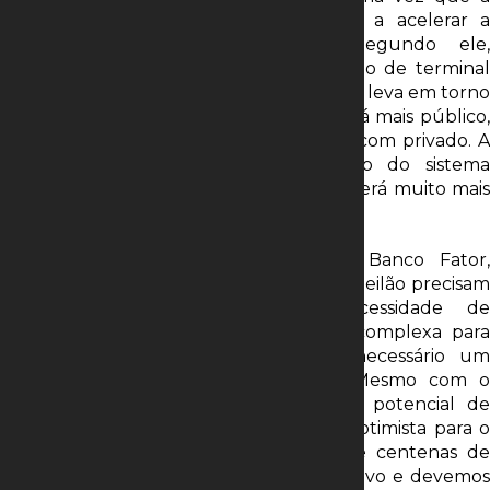
administração privada do porto tende a acelerar a
contratação de novos terminais. Segundo ele,
atualmente, a estruturação de um leilão de terminal
dentro de um porto organizado (público) leva em torno
de dois anos. “O gestor do porto não será mais público,
estabelecendo uma relação de privado com privado. A
capacidade de resposta de adaptação do sistema
portuário às necessidades da economia será muito mais
rápida”, afirmou ao Estadão/Broadcast.
Para o diretor de infraestrutura do Banco Fator,
Ewerton Henriques, os concorrentes do leilão precisam
ter fôlego para sustentar a necessidade de
investimentos no ativo. “A equação é complexa para
fechar a conta desse projeto. Será necessário um
financiamento muito pesado”, avalia. Mesmo com o
ceticismo do mercado em relação ao potencial de
atratividade do ativo, o especialista está otimista para o
certame. “É um leilão para outorga de centenas de
milhões de reais. A Codesa é um bom ativo e devemos