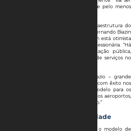
entrada de players tecnológicos,futuramente. “Vai ser
uma dinâmica interessante, acredito que pelo menos
um dos competidores terá esse perfil.”
De acordo com o sócio na área de Infraestrutura do
Donelli e Abreu Sodré Advogados, Luis Fernando Biazin
Zenid, a cadeia de fornecedores também está otimista
para prestar serviços para a futura concessionária. “Há
empresas que não participam de licitação pública,
porém são especializadas na prestação de serviços no
porto, o que abre novas oportunidades.”
Ele acrescenta que, sem um leilão vazio – grande
preocupação do poder concedente – e com êxito nos
lances, o governo poderá replicar o modelo para os
demais portos. “Assim como aconteceu nos aeroportos,
o modelo vai se aprimorando com o tempo.”
Código de conduta e ociosidade
O diretor do BNDES afirma ainda que o modelo de