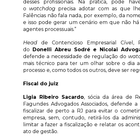
desses profissionais. Na prática, pode ha
o
watchdog
precisa adotar com as que lhe
Falências não fala nada, por exemplo, da n
e isso pode gerar um cenário em que não há
agentes processuais.”
Head
de Contencioso Empresarial Cível,
do
Donelli Abreu Sodré e Nicolai Advog
defende a necessidade de regulação do
wat
mais técnico para ter um olhar sobre o dia
processo e, como todos os outros, deve ser reg
Fiscal do juiz
Ligia Ribeiro Sacardo
, sócia da área de 
Fagundes Advogados Associados, defende a
fiscalizar de perto a RJ para evitar o comet
empresa, sem, contudo, retirá-los da adminis
limitar a fazer a fiscalização e relatar os ac
ato de gestão.