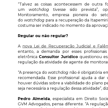
“Talvez as coisas acontecessem de outra
um
watchdog
tivesse sido prevista”, o
Monitoramento, empresa pioneira do se
do
watchdog
para a recuperação da Itapemirim
costuma ser indicado no momento da aprovaçã
Regular ou não regular?
A
nova Lei de Recuperação Judicial e Falên
entanto, a demanda por esses profissionais
eletrônica
Consultor Jurídico
questionou esp
regulação da atividade de agente de monitora
“A presença do
watchdog
não é obrigatória em
recomendada. Esse profissional ajuda a dar
houver dúvidas sobre a viabilidade do plano p
seja necessária a regulação dessa atividade”, d
Pedro Almeida
, especialista em Direito Soc
GVM Advogados, pensa diferente. “A regulação