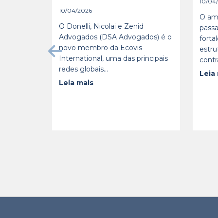
10/04
10/04/2026
O am
O Donelli, Nicolai e Zenid
passa
Advogados (DSA Advogados) é o
forta
novo membro da Ecovis
estru
International, uma das principais
contr
redes globais...
Leia
Leia mais