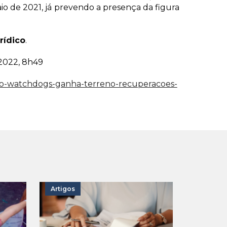
 de 2021, já prevendo a presença da figura
rídico
.
 2022, 8h49
cao-watchdogs-ganha-terreno-recuperacoes-
Artigos
Tese tr
seguran
pode di