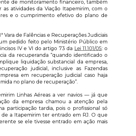
nte de monitoramento financeiro, também
 as atividades da Viação Itapemirim, com o
dores e o cumprimento efetivo do plano de
1ª Vara de Falências e Recuperações Judiciais
um pedido feito pelo Ministério Público em
ncisos IV e VI do artigo 73 da
Lei 11.101/05
: o
ência da recuperanda “quando identificado o
plique liquidação substancial da empresa,
uperação judicial, inclusive as Fazendas
 empresa em recuperação judicial caso haja
mida no plano de recuperação”.
emirim Linhas Aéreas a ver navios — já que
ração da empresa chamou a atenção pela
participação tardia, pois o profissional só
 de a Itapemirim ter entrado em RJ. O que
ferente se ele tivesse entrado em ação mais