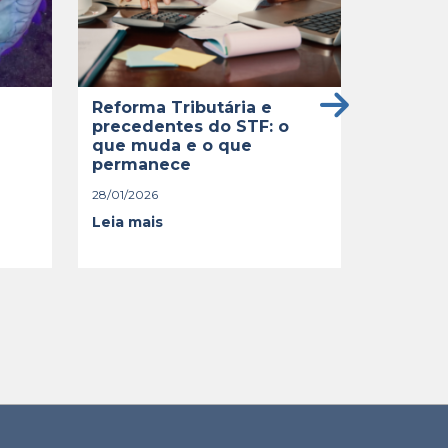
16/10/2025
O Suprem
estabele
encerrado
Reforma Tributária e
(10/10), 
precedentes do STF: o
ações tra
que muda e o que
fixado...
permanece
Leia mai
28/01/2026
Leia mais