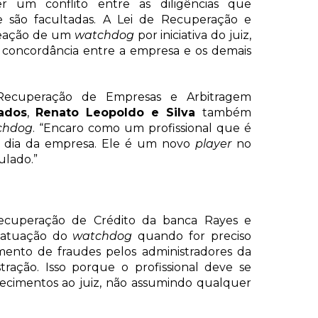
ver um conflito entre as diligências que
 são facultadas. A Lei de Recuperação e
omeação de um
watchdog
por iniciativa do juiz,
 concordância entre a empresa e os demais
 Recuperação de Empresas e Arbitragem
ados
,
Renato Leopoldo e Silva
também
chdog
. “Encaro como um profissional que é
 a dia da empresa. Ele é um novo
player
no
ulado.”
Recuperação de Crédito da banca Rayes e
 atuação do
watchdog
quando for preciso
imento de fraudes pelos administradores da
tração. Isso porque o profissional deve se
ontecimentos ao juiz, não assumindo qualquer