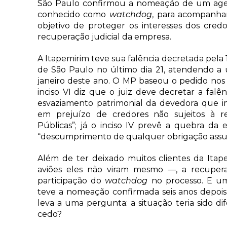
São Paulo confirmou a nomeação de um age
conhecido como
watchdog
, para acompanhar
objetivo de proteger os interesses dos cre
recuperação judicial da empresa.
A Itapemirim teve sua falência decretada pela 
de São Paulo no último dia 21, atendendo a 
janeiro deste ano. O MP baseou o pedido nos i
inciso VI diz que o juiz deve decretar a fal
esvaziamento patrimonial da devedora que im
em prejuízo de credores não sujeitos à rec
Públicas”; já o inciso IV prevê a quebra da
“descumprimento de qualquer obrigação assu
Além de ter deixado muitos clientes da Itap
aviões eles não viram mesmo —, a recupe
participação do
watchdog
no processo. E uma 
teve a nomeação confirmada seis anos depois
leva a uma pergunta: a situação teria sido di
cedo?