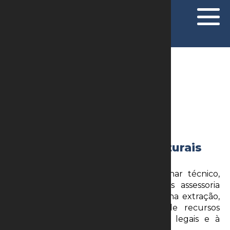
ÁREAS DE ATUAÇÃO
Mineração & Recursos Naturais
O setor de mineração exige um olhar técnico,
regulatório e ambiental. Oferecemos assessoria
completa para empresas que atuam na extração,
beneficiamento e comercialização de recursos
naturais, com atenção às exigências legais e à