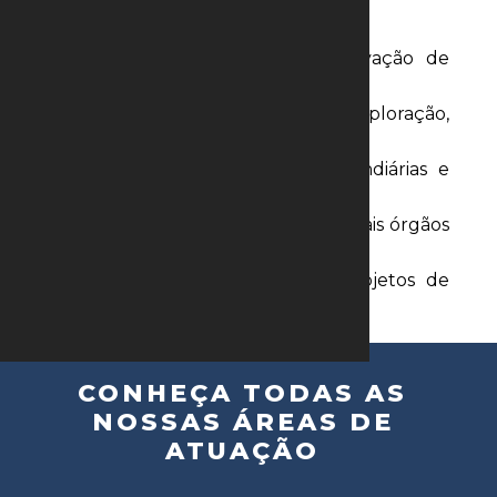
sustentabilidade do negócio.
Assessoria para obtenção e renovação de
licenças ambientais e minerárias
Consultoria em contratos de exploração,
cessão e parceria
Suporte jurídico em questões fundiárias e
uso de áreas protegidas
Representação junto à ANM e demais órgãos
reguladores
Gestão de riscos jurídicos em projetos de
mineração e energia
CONHEÇA TODAS AS
NOSSAS ÁREAS DE
ATUAÇÃO