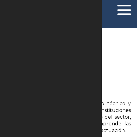
ÁREAS DE ATUAÇÃO
Derecho Médico y Salud
El sector sanitario exige conocimiento técnico y
sensibilidad. Nos centramos en instituciones
sanitarias, médicos, clínicas y empresas del sector,
ofreciendo soporte jurídico que comprende las
particularidades del área y protege su actuación.