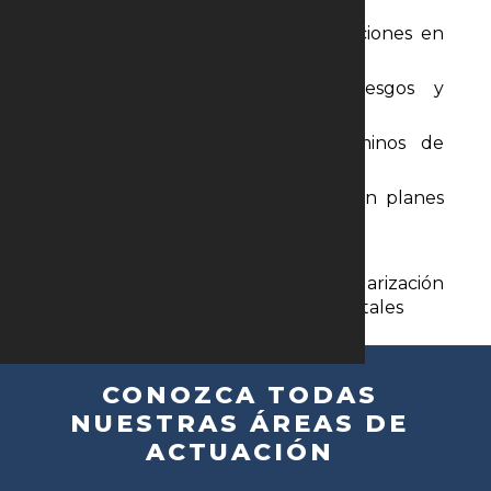
Defensa de profesionales e instituciones en
procesos administrativos y judiciales
Consultoría para gestión de riesgos y
responsabilidad civil médica
Elaboración de contratos y términos de
consentimiento
Asesoramiento en las relaciones con planes
de salud y la ANS (Agencia
Nacional de Salud Suplementaria)
Apoyo jurídico para apertura, regularización
y funcionamiento de clínicas y hospitales
CONOZCA TODAS
NUESTRAS ÁREAS DE
ACTUACIÓN