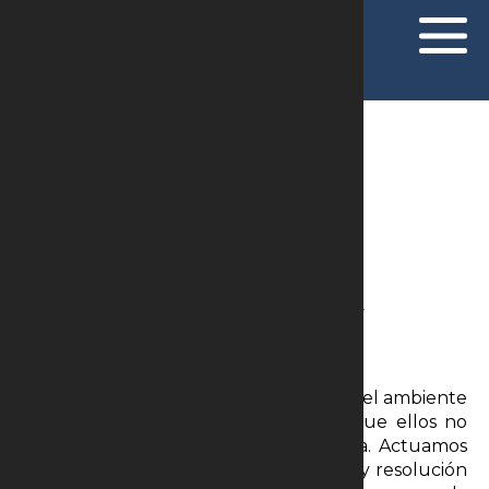
ÁREAS DE ATUAÇÃO
Contencioso estratégico y
Resolución de disputas
Sabemos que los conflictos son parte del ambiente
empresarial, pero también sabemos que ellos no
necesitan convertirse en un problema. Actuamos
de forma estratégica en la prevención y resolución