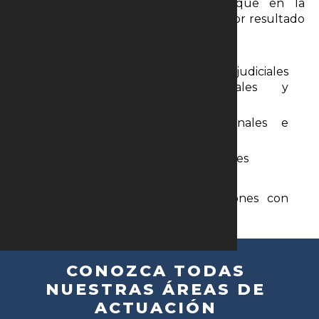
de disputas, siempre con el enfoque en la
protección de su empresa y en el mejor resultado
posible.
Gestión y defensa en procesos judiciales
complejos (civiles, empresariales y
comerciales)
Conducción de arbitrajes nacionales e
internacionales
Negociación y acuerdos extrajudiciales
Estrategias de prevención de litigios
Consultoría para toma de decisiones con
menor riesgo jurídico
CONOZCA TODAS
NUESTRAS ÁREAS DE
ACTUACIÓN